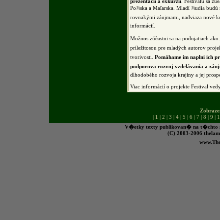
prezentácií a exkurzií
. Festivalu sa zú
Po¾ska a Maïarska. Mladí ¾udia budú m
rovnakými záujmami, nadviaza nové k
informácií.
Možnos zúèastni sa na podujatiach ako 
príležitosou pre mladých autorov proje
tvorivosti.
Pomáhame im naplni ich pre
podporova rozvoj vzdelávania a záuj
dlhodobého rozvoja krajiny a jej prospe
Viac informácií o projekte Festival ved
Zobraze
|
1
|
2
|
3
|
4
|
5
|
6
|
7
|
8
|
9
|
1
V�etky texty publikovan� na t�chto s
(C) 2003-2006 the
www.Th