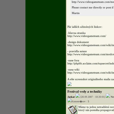
http://www.videogameteam.com/mod
Please contact me directly or post i
Martin
Pár ïalších užitoèných linkov:
-hlavna stranka
http://www.videogameteam.com/
-design dokument
http://www.videogameteam.com/wiki/i
- pravidla sutaze
http://www.videogameteam.com/modcen
-nase fora
http://phpbb.acclaim.com/topsecret/in
-nasa wiki
http://www.videogameteam.com/wiki/i
A ešte screenshot originálneho mailu z
Festival vedy a techniky
Jackar
[28.09.2007 : 18:20:01]
No
Koment�rov :
5
Máme tu jednu netradiènú nov
ktorý nás pomáha propagovat