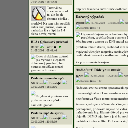
24.04.2009 : 18:49:30
Tutoriál na
http://cs.fakaheda.eu/forum/viewthr
zrkadlenie tu už
je, ale èo ak
Doèasný výpadok
chceme odráža i
Dragoo
[31.03.2008 : 17:59:33]
No
modely? Na tom nám poslúži
entita env_mirror, ktorá sa
Koment�rov :
1
nachádza iba v Spirite 1.4
alebo novšej verzii.
Ospravedlòujeme sa za krátkodob
problému, spoèívajúcom v zmene 
WebSupport a zmenu do DNS musel zapís
HL2 : Obloukový prùchod
R4z0r
Tutori�l
problém tohoto druhu, rozhodol som sa
01.05.2008 : 05:48:46
ovplyvní všetkých majitelov mailových
hodín deaktivované a mailserver bude 
Dnes si ukážeme zpùsob,
jak vytvoøit elegantní
Za porozumenie ïakujem.
obloukový prùchod, bez
nutnosti používat øezání
AudioSurf: Ride your music
geometrie brushem...
JaNeS
[22.03.2008 : 15:23:08]
No
Pridanie zoomu do mp5
Koment�rov :
17
NICKSss
Tutori�l
03.03.2008 : 18:55:16
Nedávno sme na steame spozorovali opä
hlavne originálne. O audiosurfe sa na 
No,dnes si povieme ako
neinformova Vás o tomto prinajmenš
prida zoom na mp5-ku
žánrov s jediným cie¾om: da Vám jedin
namiesto granátu.
pochopenie, pridávam nejaké tie videá n
naštudovanie hry. Hlavný dôvod pre vzni
Pridanie mp3 do spiritu
objavilo DEMO tejto hry a ja si ho nec
NICKSss
Tutori�l
nachádza trošku nižšie.. Full verzia sto
02.03.2008 : 20:55:09