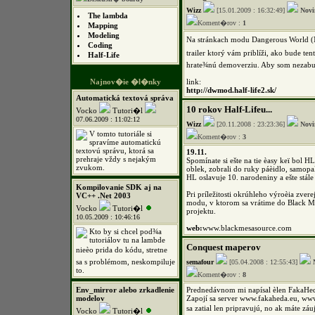
Wizz
[15.01.2009 : 16:32:49]
Nov
The lambda
Koment�rov :
1
Mapping
Modeling
Na stránkach modu Dangerous World (Mo
Coding
trailer ktorý vám priblíži, ako bude ten
Half-Life
hrate¾nú demoverziu. Aby som nezabu
Najnov�ie �l�nky
link:
http://dwmod.half-life2.sk/
Automatická textová správa
10 rokov Half-Lifeu...
Vocko
Tutori�l
07.06.2009 : 11:02:12
Wizz
[20.11.2008 : 23:23:36]
Nov
V tomto tutoriále si
Koment�rov :
3
spravíme automatickú
textovú správu, ktorá sa
19.11.
prehraje vždy s nejakým
Spomínate si ešte na tie èasy keï bol 
zvukom.
oblek, zobrali do ruky páèidlo, samopal
HL oslavuje 10. narodeniny a ešte stále
Kompilovanie SDK aj na
Pri príležitosti okrúhleho výroèia zve
VC++ .Net 2003
modu, v ktorom sa vrátime do Black Me
Vocko
Tutori�l
projektu.
10.05.2009 : 10:46:16
web:
www.blackmesasource.com
Kto by si chcel pod¾a
tutoriálov tu na lambde
Conquest maperov
nieèo prida do kódu, stretne
sa s problémom, neskompiluje
semafour
[05.04.2008 : 12:55:43]
to.
Koment�rov :
8
Env_mirror alebo zrkadlenie
Prednedávnom mi napísal èlen FakaHed
modelov
Zapojí sa server www.fakaheda.eu, ww
sa zatial len pripravujú, no ak máte záuje
Vocko
Tutori�l