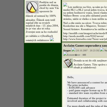
Predtým než sa
pustíte do èítania,
Len nedávno na fóre, sa nám po k
chcel by som Vás
medzi HL1 a HL2 ozval jeden tvorca, 
upozorni že
na sedem hodinovú vojnu, ktorá vlastn
Wallace Breen -a na jeho súèastnú pozí
èlánok už nemusí by 100%
stránku, takže si všetko o òom môžte na
aktualny. Èlánok som totiž
napísal ešte za svojich
Nuž a ešte nieèo na záver. Tvorca toh
mladých èias - 13. júna 2004,
Konkrétne mu ide o Maperov, Texture
èo je viac ako tri roky.
Sound Artistov. Kontaktova ho 
Zverejni som sa ho rozhodol
http://moddb.com/images/cache/mods/
po nátlaku a výhražkach
http://mods.moddb.com/9162/seven/
http://www.freewebs.com/7hour-war/jo
ostatných redaktorov
Acclaim Games usporaduva zau
Dragoo
[10.10.2007 : 20:23:59]
No
Koment�rov :
103
Dostala sa mi do rúk zaujímav
Acclaim Games. Túto správu m
obsah je následovný:
Hello,
We have announced a contest for an
The prize includes:
- $100,000 cash advance
- paid game engine license up to $
- standard dev team royalties from s
Estimated duration of the project is
involved and collaborating with o
For more details and the rules of the