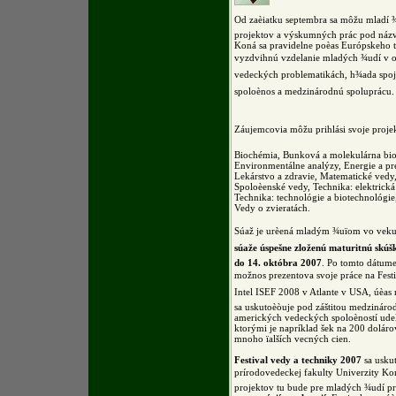
Od zaèiatku septembra sa môžu mladí ¾
projektov a výskumných prác pod ná
Koná sa pravidelne poèas Európskeho 
vyzdvihnú vzdelanie mladých ¾udí v ob
vedeckých problematikách, h¾ada spoj
spoloènos a medzinárodnú spoluprácu.
Záujemcovia môžu prihlási svoje proje
Biochémia, Bunková a molekulárna bi
Environmentálne analýzy, Energie a pr
Lekárstvo a zdravie, Matematické vedy
Spoloèenské vedy, Technika: elektrická
Technika: technológie a biotechnológie
Vedy o zvieratách.
Súaž je urèená mladým ¾uïom vo vek
súaže úspešne zloženú maturitnú skúš
do 14. októbra 2007
. Po tomto dátume
možnos prezentova svoje práce na Festiv
Intel ISEF 2008 v Atlante v USA, úèas
sa uskutoèòuje pod záštitou medzináro
amerických vedeckých spoloèností ude
ktorými je napríklad šek na 200 dolár
mnoho ïalších vecných cien.
Festival vedy a techniky 2007
sa uskut
prírodovedeckej fakulty Univerzity Ko
projektov tu bude pre mladých ¾udí p