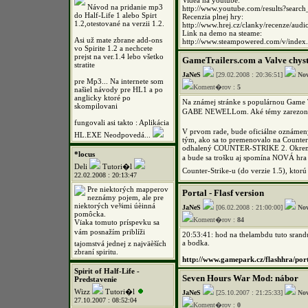
Videá na youtube:
Návod na pridanie mp3
http://www.youtube.com/results?sear
do Half-Life 1 alebo Spirt
Recenzia plnej hry:
1.2,otestované na verzii 1.2.
http://www.hrej.cz/clanky/recenze/audio
Link na demo na steame:
Asi už mate zbrane add-ons
http://www.steampowered.com/v/ind
vo Spirite 1.2 a nechcete
prejst na ver.1.4 lebo všetko
GameTrailers.com a Valve chys
stratite
JaNeS
[29.02.2008 : 20:36:51]
No
pre Mp3... Na internete som
Koment�rov :
5
našiel návody pre HL1 a po
anglicky ktoré po
Na známej stránke s populárnou Game T
skompilovani
GABE NEWELLom. Aké témy zarezonujú a
fungovali asi takto : Aplikácia
V prvom rade, bude oficiálne oznámený
HL.EXE Neodpovedá...
tým, ako sa to premenovalo na Counter-
odhalený COUNTER-STRIKE 2. Okrem t
*locus
a bude sa trošku aj spomína NOVÁ hra
Deli
Tutori�l
Counter-Strike-u (do verzie 1.5), kto
22.02.2008 : 20:13:47
Pre niektorých mapperov
Portal - Flasf version
neznámy pojem, ale pre
niektorých ve¾mi úèinná
JaNeS
[06.02.2008 : 21:00:00]
No
pomôcka.
Koment�rov :
84
Vïaka tomuto príspevku sa
vám posnažím priblíži
20:53:41: hod na thelambdu tuto srandu
a bodka.
tajomstvá jednej z najväèších
zbraní spiritu.
http://www.gamepark.cz/flashhra/por
Spirit of Half-Life -
Seven Hours War Mod: nábor
Predstavenie
Wizz
Tutori�l
JaNeS
[25.10.2007 : 21:25:33]
No
27.10.2007 : 08:52:04
Koment�rov :
0