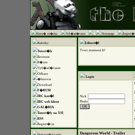
Hlavn� str�nka
Vyh�ad�vanie
Homepage
Registr�c
Editori�l
Rubriky
Tvori znamená ži!
Tutori�ly
Recenzie
R�zne
Vyh�ad�vanie
Odkazy
Login
�lenovia
Download
F�RUM
IRC kan�l
Nick
Heslo
IRC web klient
GAL�RIA
Tutori�ly na XSI
RSS
Registr�cia
Dangerous World - Trailer
Diskusn� boardy