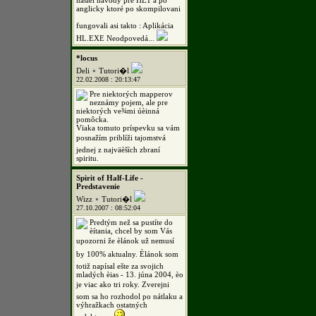
našiel návody pre HL1 a po
anglicky ktoré po skompilovani
fungovali asi takto : Aplikácia
HL.EXE Neodpovedá...
*locus
Deli
Tutori�l
22.02.2008 : 20:13:47
Pre niektorých mapperov
neznámy pojem, ale pre
niektorých ve¾mi úèinná
pomôcka.
Vïaka tomuto príspevku sa vám
posnažím priblíži tajomstvá
jednej z najväèších zbraní
spiritu.
Spirit of Half-Life -
Predstavenie
Wizz
Tutori�l
27.10.2007 : 08:52:04
Predtým než sa pustíte do
èítania, chcel by som Vás
upozorni že èlánok už nemusí
by 100% aktualny. Èlánok som
totiž napísal ešte za svojich
mladých èias - 13. júna 2004, èo
je viac ako tri roky. Zverejni
som sa ho rozhodol po nátlaku a
výhražkach ostatných