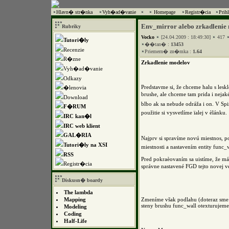
Hlavn� str�nka
Vyh�ad�vanie
Homepage
Registr�cia
Prih
Env_mirror alebo zrkadlenie
Rubriky
Vocko
[24.04.2009 : 18:49:30]
417
Tutori�ly
��tan� :
13453
Recenzie
Priemern� zn�mka :
1.64
R�zne
Zrkadlenie modelov
Vyh�ad�vanie
Odkazy
Predstavme si, že chceme halu s lesk
�lenovia
brushe, ale chceme tam prida i neja
Download
blbo ak sa nebude odráža i on. V Spi
F�RUM
použitie si vysvetlíme ïalej v èlánku.
IRC kan�l
IRC web klient
GAL�RIA
Najprv si spravíme novú miestnos, 
Tutori�ly na XSI
miestnosti a nastavením entity func_
RSS
Pred pokraèovaním sa uistíme, že má
Registr�cia
správne nastavené FGD tejto novej ver
Diskusn� boardy
The lambda
Mapping
Zmeníme však podlahu (doteraz sme 
steny brushu func_wall otexturujem
Modeling
Coding
Half-Life