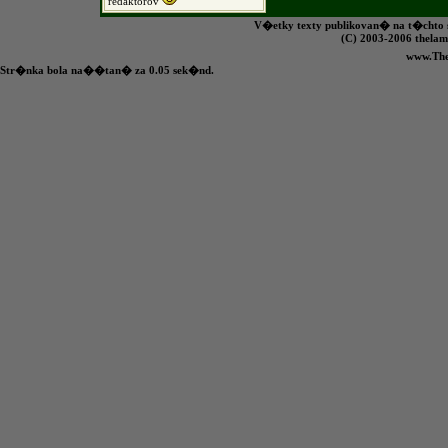
redaktorov
V�etky texty publikovan� na t�chto s
(C) 2003-2006 the
www.Th
Str�nka bola na��tan� za 0.05 sek�nd.