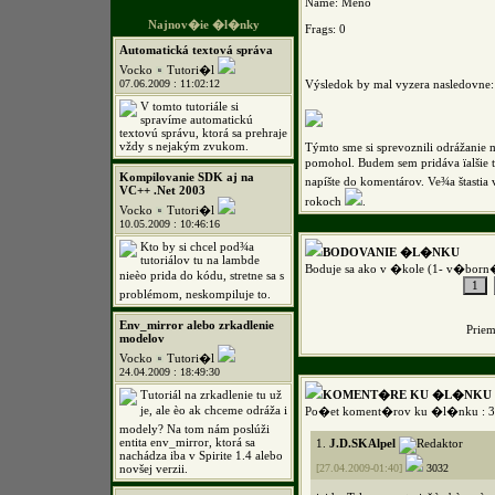
Name: Meno
Najnov�ie �l�nky
Frags: 0
Automatická textová správa
Vocko
Tutori�l
07.06.2009 : 11:02:12
Výsledok by mal vyzera nasledovne:
V tomto tutoriále si
spravíme automatickú
textovú správu, ktorá sa prehraje
vždy s nejakým zvukom.
Týmto sme si sprevoznili odrážanie 
pomohol. Budem sem pridáva ïalšie 
Kompilovanie SDK aj na
napíšte do komentárov. Ve¾a štastia
VC++ .Net 2003
rokoch
.
Vocko
Tutori�l
10.05.2009 : 10:46:16
Kto by si chcel pod¾a
BODOVANIE �L�NKU
tutoriálov tu na lambde
Boduje sa ako v �kole (1- v�born
nieèo prida do kódu, stretne sa s
problémom, neskompiluje to.
Env_mirror alebo zrkadlenie
Prie
modelov
Vocko
Tutori�l
24.04.2009 : 18:49:30
Tutoriál na zrkadlenie tu už
KOMENT�RE KU �L�NKU
je, ale èo ak chceme odráža i
Po�et koment�rov ku �l�nku : 3
modely? Na tom nám poslúži
entita env_mirror, ktorá sa
1.
J.D.SKAlpel
nachádza iba v Spirite 1.4 alebo
novšej verzii.
[27.04.2009-01:40]
3032