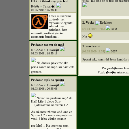
jejda. Tak ono se tu ještì obèas nì
HL2 : Obloukový prùchod
R4z0r
Tutori�l
01.05.2008 : 05:48:46
Dnes si ukážeme
zpùsob, jak
2.
Vocko
vytvoøit elegantní
obloukový
[27.04.2009-18:05]
3033
prùchod, bez
nutnosti používat øezání
geometrie brushem...
Njn
Pridanie zoomu do mp5
3.
martas.tnt
NICKSss
Tutori�l
[09.05.2009-18:35]
3037
03.03.2008 : 18:55:16
Pøesnì tak, jsem rád že se lambda 
No,dnes si povieme ako
prida zoom na mp5-ku namiesto
Pre prid�vanie k
granátu.
Pokia� e�te nieste z
Pridanie mp3 do spiritu
NICKSss
Tutori�l
02.03.2008 : 20:55:09
Návod na pridanie mp3 do
Half-Life 1 alebo Spirt
1.2,otestované na verzii 1.2.
Asi už mate zbrane add-ons vo
Spirite 1.2 a nechcete prejst na
ver.1.4 lebo všetko stratite
pre Mp3... Na internete som