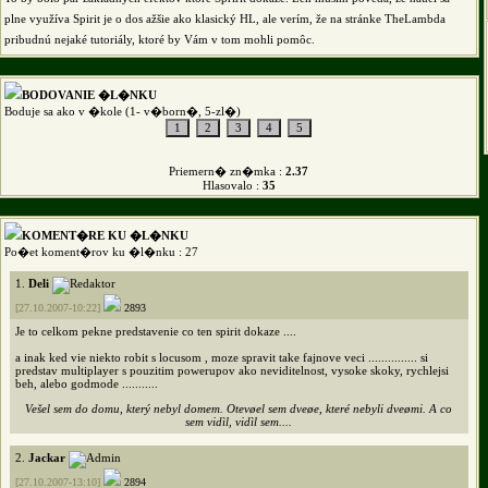
plne využíva Spirit je o dos ažšie ako klasický HL, ale verím, že na stránke TheLambda
pribudnú nejaké tutoriály, ktoré by Vám v tom mohli pomôc.
BODOVANIE �L�NKU
Boduje sa ako v �kole (1- v�born�, 5-zl�)
Priemern� zn�mka :
2.37
Hlasovalo :
35
KOMENT�RE KU �L�NKU
Po�et koment�rov ku �l�nku : 27
1.
Deli
[27.10.2007-10:22]
2893
Je to celkom pekne predstavenie co ten spirit dokaze ....
a inak ked vie niekto robit s locusom , moze spravit take fajnove veci ............... si
predstav multiplayer s pouzitim powerupov ako neviditelnost, vysoke skoky, rychlejsi
beh, alebo godmode ...........
Vešel sem do domu, který nebyl domem. Otevøel sem dveøe, které nebyli dveømi. A co
sem vidìl, vidìl sem....
2.
Jackar
[27.10.2007-13:10]
2894