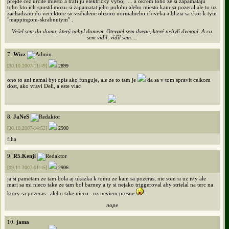
prejde cez urcite miesto a trafi ju elektricky vyboj .... a okrem toho ze si zapamataju
toho kto ich spustil mozu si zapamatat jeho polohu alebo miesto kam sa pozeral ale to uz
zachadzam do veci ktore su vzdialene obzoru normalneho cloveka a blizia sa skor k tym
"mappingom-skrabnutym" .
Vešel sem do domu, který nebyl domem. Otevøel sem dveøe, které nebyli dveømi. A co
sem vidìl, vidìl sem....
7.
Wizz
[30.10.2007-11:49]
2899
ono to ani nemal byt opis ako funguje, ale ze to tam je
da sa v tom spravit celkom
dost, ako vravi Deli, a este viac
8.
JaNeS
[30.10.2007-14:52]
2900
fiha
9.
R5.Kenji
[09.11.2007-01:45]
2906
ja si pametam ze tam bola aj ukazka k tomu ze kam sa pozeras, nie som si uz isty ale
mari sa mi nieco take ze tam bol barney a ty si nejako triggeroval aby strielal na terc na
ktory sa pozeras...alebo take nieco...uz neviem presne
nope
10.
jama