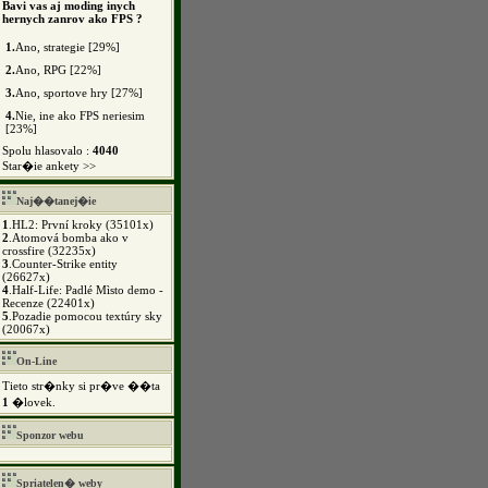
Bavi vas aj moding inych
hernych zanrov ako FPS ?
1.
Ano, strategie [29%]
2.
Ano, RPG [22%]
3.
Ano, sportove hry [27%]
4.
Nie, ine ako FPS neriesim
[23%]
Spolu hlasovalo :
4040
Star�ie ankety >>
Naj��tanej�ie
1
.
HL2: První kroky (35101x)
2
.
Atomová bomba ako v
crossfire (32235x)
3
.
Counter-Strike entity
(26627x)
4
.
Half-Life: Padlé Mìsto demo -
Recenze (22401x)
5
.
Pozadie pomocou textúry sky
(20067x)
On-Line
Tieto str�nky si pr�ve ��ta
1
�lovek.
Sponzor webu
Spriatelen� weby