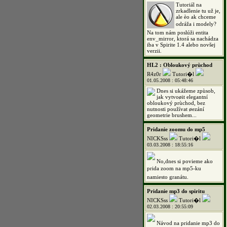
Tutoriál na
zrkadlenie tu už je,
ale èo ak chceme
odráža i modely?
Na tom nám poslúži entita
env_mirror, ktorá sa nachádza
iba v Spirite 1.4 alebo novšej
verzii.
HL2 : Obloukový prùchod
R4z0r
Tutori�l
01.05.2008 : 05:48:46
Dnes si ukážeme zpùsob,
jak vytvoøit elegantní
obloukový prùchod, bez
nutnosti používat øezání
geometrie brushem...
Pridanie zoomu do mp5
NICKSss
Tutori�l
03.03.2008 : 18:55:16
No,dnes si povieme ako
prida zoom na mp5-ku
namiesto granátu.
Pridanie mp3 do spiritu
NICKSss
Tutori�l
02.03.2008 : 20:55:09
Návod na pridanie mp3 do