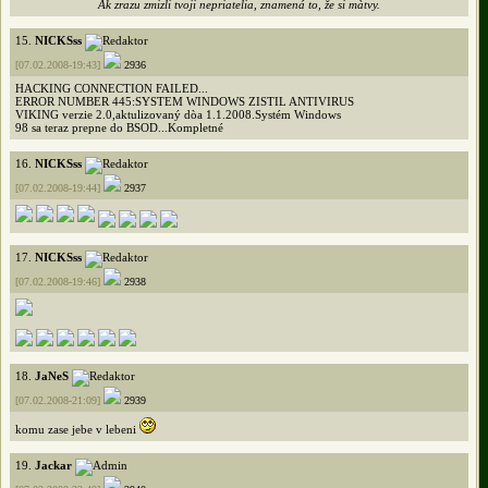
Ak zrazu zmizli tvoji nepriatelia, znamená to, že si màtvy.
15.
NICKSss
[07.02.2008-19:43]
2936
HACKING CONNECTION FAILED...
ERROR NUMBER 445:SYSTEM WINDOWS ZISTIL ANTIVIRUS
VIKING verzie 2.0,aktulizovaný dòa 1.1.2008.Systém Windows
98 sa teraz prepne do BSOD...Kompletné
16.
NICKSss
[07.02.2008-19:44]
2937
17.
NICKSss
[07.02.2008-19:46]
2938
18.
JaNeS
[07.02.2008-21:09]
2939
komu zase jebe v lebeni
19.
Jackar