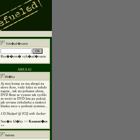
Vyh�ad�vanie
Roz��ren� vyh�ad�vanie
AREA 42
Hl�ka
Aj moj komp uz ma alergii na
slovo Acer, vzdy kdyz to nekdo
napise , tak mi pohasne obraz,
DVD Rom se vysune tak rychlo
ze tocici se DVD leta po pokoji
jak urvana cirkularka a naskoci
hlaska neco o prehrati systemu...
J.D.Skalpel @ ICQ with Jackar
Star�ie hl�ky >>
Koment�re
>>
Anketa