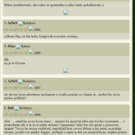
Pekne predstavenie, ale vidno ze gramatika u teba vtedy pokulhavala ;)
3.
JaNeS
[28.10.2007-12:53]
2895
celkom flip, uz len keby fungovali zvacsene screeny..
4.
Wizz
[28.10.2007-21:23]
2896
dik
uz je to fixnute
5.
JaNeS
[29.10.2007-13:43]
2897
no ale ten locus absolutne nechapem z tvojho popisu co vlastne je.. mohol by mi to
niekto priblizit?
6.
Deli
[29.10.2007-19:12]
2898
ehm .... zisiel by sa na locus tutos ... mozno ho spravim lebo mu trochu rozumiem ... v
prapodstate ide o to ze si entity dokazu "zapamatat" toho kto ich spusti a pomocou
targetu
*locus
ho mozu ovplivnit. napriklad hrac otvori debnu a len jemu sa pridaju
zbrane, prejde cez nejaky trigger_multiple a stane sa len on nesmrtelnym, nejaka prisera