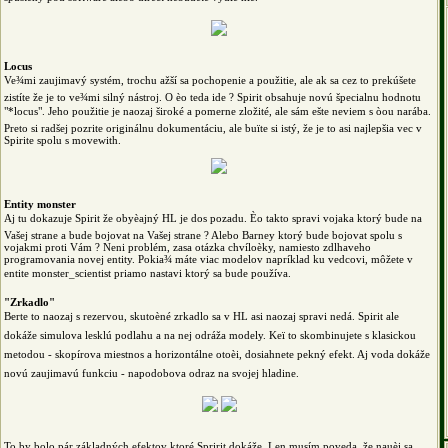
Locus
Ve¾mi zaujimavý systém, trochu ažší sa pochopenie a použitie, ale ak sa cez to prekúšete
zistíte že je to ve¾mi silný nástroj. O èo teda ide ? Spirit obsahuje novú špecialnu hodnotu
"*locus". Jeho použitie je naozaj široké a pomerne zložité, ale sám ešte neviem s òou narába.
Preto si radšej pozrite originálnu dokumentáciu, ale buïte si istý, že je to asi najlepšia vec v
Spirite spolu s movewith.
Entity monster
Aj tu dokazuje Spirit že obyèajný HL je dos pozadu. Èo takto spravi vojaka ktorý bude na
Vašej strane a bude bojovat na Vašej strane ? Alebo Barney ktorý bude bojovat spolu s
vojakmi proti Vám ? Neni problém, zasa otázka chvíloèky, namiesto zdlhaveho
programovania novej entity. Pokia¾ máte viac modelov napríklad ku vedcovi, môžete v
entite monster_scientist priamo nastavi ktorý sa bude používa.
"Zrkadlo"
Berte to naozaj s rezervou, skutoèné zrkadlo sa v HL asi naozaj spravi nedá. Spirit ale
dokáže simulova lesklú podlahu a na nej odráža modely. Keï to skombinujete s klasickou
metodou - skopírova miestnos a horizontálne otoèi, dosiahnete pekný efekt. Aj voda dokáže
novú zaujimavú funkciu - napodobova odraz na svojej hladine.
To by bolo pár základných efektov ktoré Spririt dokáže. Len musím poveda, že nauèi sa