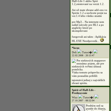
Half-Life 1 alebo Spirt
1.2,otestované na verzii 1.2.
Asi už mate zbrane add-ons vo
Spirite 1.2 a nechcete prejst na
ver.1.4 lebo všetko stratite
pre Mp3... Na internete som
našiel návody pre HL1 a po
anglicky ktoré po
skompilovani
fungovali asi takto : Aplikácia
HL.EXE Neodpovedá...
*locus
Deli
Tutori�l
22.02.2008 : 20:13:47
Pre niektorých mapperov
neznámy pojem, ale pre
niektorých ve¾mi úèinná
pomôcka.
Vïaka tomuto príspevku sa
vám posnažím priblíži
tajomstvá jednej z najväèších
zbraní spiritu.
Spirit of Half-Life -
Predstavenie
Wizz
Tutori�l
27.10.2007 : 08:52:04
Predtým než sa
pustíte do èítania,