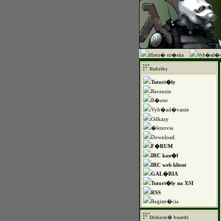
Hlavn� str�nka
Vyh�ad�v
Rubriky
Tutori�ly
Recenzie
R�zne
Vyh�ad�vanie
Odkazy
�lenovia
Download
F�RUM
IRC kan�l
IRC web klient
GAL�RIA
Tutori�ly na XSI
RSS
Registr�cia
Diskusn� boardy