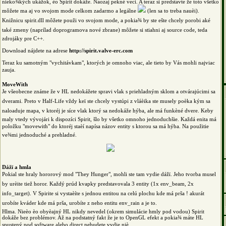
nieko¾kých ukážok, èo Spirit dokáže. Naozaj pekné veci. A teraz si predstavte že toto všetko
môžete ma aj vo svojom mode celkom zadarmo a legálne
(len sa to treba nauèi).
Knižnicu spirit.dll môžete použi vo svojom mode, a pokia¾ by ste ešte chcely porobi aké
také zmeny (naprílad doprogramova nové zbrane) môžete si stiahni aj source code, teda
zdrojáky pre C++.
Download nájdete na adrese
http://spirit.valve-erc.com
Teraz ku samotným "vychitávkam", ktorých je omnoho viac, ale tieto by Vás mohli najviac
zauja.
MoveWith
Je všeobecne známe že v HL nedokážete spravi vlak s priehladným sklom a otvárajúcimi sa
dverami. Preto v Half-Life vždy keï ste chcely vystúpi z vláèika ste musely poèka kým sa
naloaduje mapa, v ktoréj je síce vlak ktorý sa nedokáže hýba, ale má funkèné dvere. Keby
maly vtedy vývojári k dispozíci Spirit, šlo by všetko omnoho jednoduchšie. Každá enita má
položku "movewith" do ktoréj staèí napísa názov entity s ktorou sa má hýba. Na použitie
ve¾mi jednoduché a prehladné.
Dážï a hmla
Pokial ste hraly hororový mod "They Hunger", mohli ste tam vydie dážï. Jeho tvorba musel
by urèite tiež horor. Každý prúd kvapky predstavovala 3 entity (1x env_beam, 2x
info_target). V Spirite si vystaèíte s jednou entitou na celú plochu kde má prša ! akurát
urobíte kváder kde má prša, urobíte z neho entitu env_rain a je to.
Hlma. Nieèo èo obyèajný HL nikdy nevedel (okrem simulácie hmly pod vodou) Spirit
dokáže bez problémov. Až na podstatný fakt že je to OpenGL efekt a pokia¾ máte HL
spustený pod software alebo direct nebudete vydie niè.