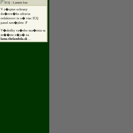
ICQ - Lamerz bar
V z�ujme ochrany
du�evn�ho zdravia
redaktorov tu u� viac ICQ
panel nen�jdete :P
V�sledky va�eho sna�enia sa
m��ete n�js� na
lamz.thelambda.sk
...