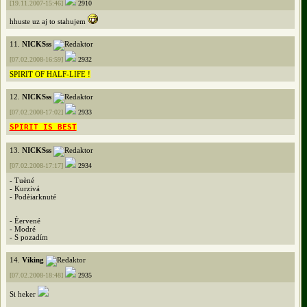
[19.11.2007-15:46]
2910
hhuste uz aj to stahujem
11.
NICKSss
[07.02.2008-16:59]
2932
SPIRIT OF HALF-LIFE !
12.
NICKSss
[07.02.2008-17:02]
2933
SPIRIT IS BEST
13.
NICKSss
[07.02.2008-17:17]
2934
- Tuèné
- Kurzivá
- Podèiarknuté
- Èervené
- Modré
- S pozadím
14.
Viking
[07.02.2008-18:48]
2935
Si heker