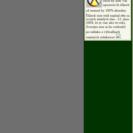
chcel by som Vás
upozorni že èlánok
už nemusí by 100% aktualny.
Èlánok som totiž napísal ešte za
svojich mladých èias - 13. júna
2004, èo je viac ako tri roky.
Zverejni som sa ho rozhodol
po nátlaku a výhražkach
ostatných redaktorov