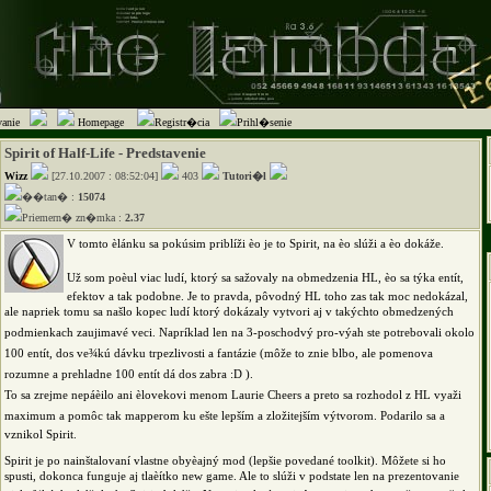
anie
Homepage
Registr�cia
Prihl�senie
Spirit of Half-Life - Predstavenie
Wizz
[27.10.2007 : 08:52:04]
403
Tutori�l
��tan� :
15074
Priemern� zn�mka :
2.37
V tomto èlánku sa pokúsim priblíži èo je to Spirit, na èo slúži a èo dokáže.
Už som poèul viac ludí, ktorý sa sažovaly na obmedzenia HL, èo sa týka entít,
efektov a tak podobne. Je to pravda, pôvodný HL toho zas tak moc nedokázal,
ale napriek tomu sa našlo kopec ludí ktorý dokázaly vytvori aj v takýchto obmedzených
podmienkach zaujimavé veci. Napríklad len na 3-poschodvý pro-výah ste potrebovali okolo
100 entít, dos ve¾kú dávku trpezlivosti a fantázie (môže to znie blbo, ale pomenova
rozumne a prehladne 100 entít dá dos zabra :D ).
To sa zrejme nepáèilo ani èlovekovi menom Laurie Cheers a preto sa rozhodol z HL vyaži
maximum a pomôc tak mapperom ku ešte lepším a zložitejším výtvorom. Podarilo sa a
vznikol Spirit.
Spirit je po nainštalovaní vlastne obyèajný mod (lepšie povedané toolkit). Môžete si ho
spusti, dokonca funguje aj tlaèítko new game. Ale to slúži v podstate len na prezentovanie