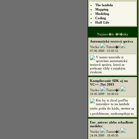
The lambda
Mapping
Modeling
Coding
Half-Life
Najnov�ie �l�nky
Automatická textová správa
Vocko
Tutori�l
07.06.2009 : 11:02:12
V tomto tutoriále si
spravíme automatickú
textovú správu, ktorá sa
prehraje vždy s nejakým
zvukom.
Kompilovanie SDK aj na
VC++ .Net 2003
Vocko
Tutori�l
10.05.2009 : 10:46:16
Kto by si chcel pod¾a
tutoriálov tu na lambde
nieèo prida do kódu, stretne sa
s problémom, neskompiluje to.
Env_mirror alebo zrkadlenie
modelov
Vocko
Tutori�l
24.04.2009 : 18:49:30