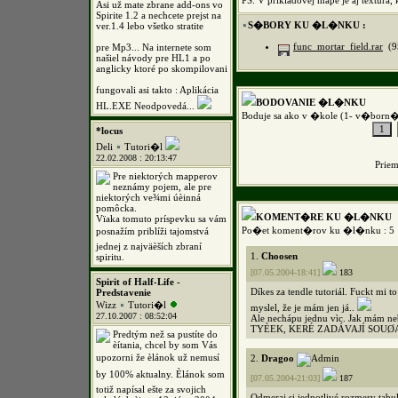
PS: V príkladovej mape je aj textúra, 
Asi už mate zbrane add-ons vo
Spirite 1.2 a nechcete prejst na
S�BORY KU �L�NKU :
ver.1.4 lebo všetko stratite
func_mortar_field.rar
(9
pre Mp3... Na internete som
našiel návody pre HL1 a po
anglicky ktoré po skompilovani
fungovali asi takto : Aplikácia
BODOVANIE �L�NKU
HL.EXE Neodpovedá...
Boduje sa ako v �kole (1- v�born�
*locus
Deli
Tutori�l
22.02.2008 : 20:13:47
Prie
Pre niektorých mapperov
neznámy pojem, ale pre
niektorých ve¾mi úèinná
pomôcka.
KOMENT�RE KU �L�NKU
Vïaka tomuto príspevku sa vám
Po�et koment�rov ku �l�nku : 5
posnažím priblíži tajomstvá
jednej z najväèších zbraní
1.
Choosen
spiritu.
[07.05.2004-18:41]
183
Spirit of Half-Life -
Díkes za tendle tutoriál. Fuckt mi t
Predstavenie
Wizz
Tutori�l
myslel, že je mám jen já..
27.10.2007 : 08:52:04
Ale nechápu jednu vìc. Jak mám 
TYÈEK, KERÉ ZADÁVAJÍ SOUØAD
Predtým než sa pustíte do
èítania, chcel by som Vás
upozorni že èlánok už nemusí
2.
Dragoo
by 100% aktualny. Èlánok som
[07.05.2004-21:03]
187
totiž napísal ešte za svojich
Odmeraj si jednotlivé rozmery tabul