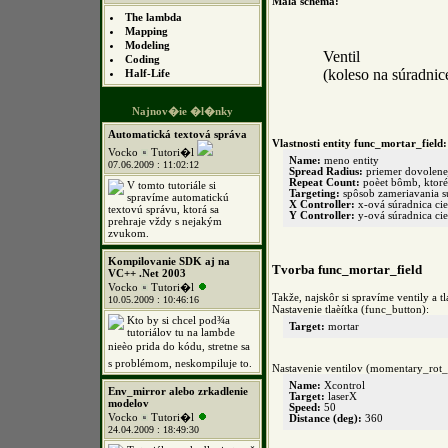
Malá schéma:
The lambda
Mapping
Modeling
Ventil
Coding
(koleso na súradnic
Half-Life
Najnov�ie �l�nky
Automatická textová správa
Vlastnosti entity func_mortar_field:
Vocko
Tutori�l
Name:
meno entity
07.06.2009 : 11:02:12
Spread Radius:
priemer dovolenej
Repeat Count:
poèet bômb, ktoré 
V tomto tutoriále si
Targeting:
spôsob zameriavania s
spravíme automatickú
X Controller:
x-ová súradnica ci
textovú správu, ktorá sa
Y Controller:
y-ová súradnica ci
prehraje vždy s nejakým
zvukom.
Kompilovanie SDK aj na
Tvorba func_mortar_field
VC++ .Net 2003
Vocko
Tutori�l
Takže, najskôr si spravíme ventily a tl
10.05.2009 : 10:46:16
Nastavenie tlaèítka (func_button):
Kto by si chcel pod¾a
Target:
mortar
tutoriálov tu na lambde
nieèo prida do kódu, stretne sa
s problémom, neskompiluje to.
Nastavenie ventilov (momentary_rot_
Name:
Xcontrol
Env_mirror alebo zrkadlenie
Target:
laserX
modelov
Speed:
50
Vocko
Tutori�l
Distance (deg):
360
24.04.2009 : 18:49:30