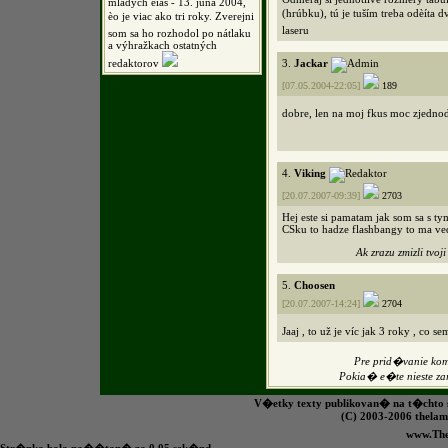
mladých èias - 13. júna 2004,
(hrúbku), tú je tuším treba odèíta 
èo je viac ako tri roky. Zverejni
laseru
som sa ho rozhodol po nátlaku
a výhražkach ostatných
redaktorov
3.
Jackar
[07.05.2004-22:05]
189
dobre, len na moj fkus moc zjednod
4.
Viking
[20.07.2007-09:39]
2703
Hej este si pamatam jak som sa s ty
CSku to hadze flashbangy to ma ve
Ak zrazu zmizli tvoj
5.
Choosen
[20.07.2007-14:24]
2704
Jaaj , to už je víc jak 3 roky , co s
Pre prid�vanie k
Pokia� e�te nieste z
V�etky texty publikovan� na t�chto s
(C) 2003-2006 the
www.Th