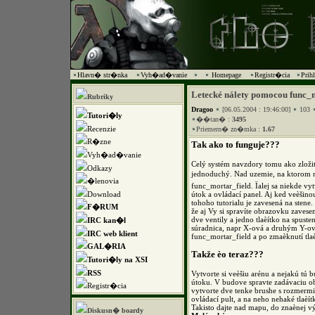
Hlavn� str�nka
Vyh�ad�vanie
Homepage
Registr�cia
Prih
Letecké nálety pomocou func_
Rubriky
Dragoo
[06.05.2004 : 19:46:00]
103
Tutori�ly
��tan� :
3495
Recenzie
Priemern� zn�mka :
1.67
R�zne
Tak ako to funguje???
Vyh�ad�vanie
Celý systém navzdory tomu ako zložit
Odkazy
jednoduchý. Nad uzemie, na ktorom má
�lenovia
func_mortar_field. Ïalej sa niekde vy
útok a ovládací panel. Aj ked veèšin
Download
tohoho tutorialu je zavesená na stene
F�RUM
že aj Vy si spravíte obrazovku zavese
dve ventily a jedno tlaèítko na spust
IRC kan�l
súradnica, napr X-ová a druhým Y-ová
IRC web klient
func_mortar_field a po zmaèknutí tlaè
GAL�RIA
Takže èo teraz???
Tutori�ly na XSI
RSS
Vytvorte si veèšiu arénu a nejakú tú
útoku. V budove spravte zadávaciu
Registr�cia
vytvorte dve tenke brushe s rozmerm
ovládací pult, a na neho nehaké tlaèít
Takisto dajte nad mapu, do znaènej vý
Diskusn� boardy