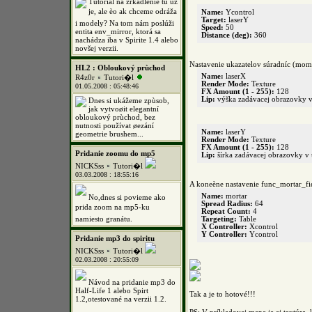
Tutoriál na zrkadlenie tu už
je, ale èo ak chceme odráža
Name:
Ycontrol
Target:
laserY
i modely? Na tom nám poslúži
Speed:
50
entita env_mirror, ktorá sa
Distance (deg):
360
nachádza iba v Spirite 1.4 alebo
novšej verzii.
Nastavenie ukazatelov súradníc (mom
HL2 : Obloukový prùchod
Name:
laserX
R4z0r
Tutori�l
Render Mode:
Texture
01.05.2008 : 05:48:46
FX Amount (1 - 255):
128
Lip:
výška zadávacej obrazovky v
Dnes si ukážeme zpùsob,
jak vytvoøit elegantní
obloukový prùchod, bez
nutnosti používat øezání
Name:
laserY
geometrie brushem...
Render Mode:
Texture
FX Amount (1 - 255):
128
Pridanie zoomu do mp5
Lip:
šírka zadávacej obrazovky v 
NICKSss
Tutori�l
03.03.2008 : 18:55:16
A koneène nastavenie func_mortar_fi
Name:
mortar
No,dnes si povieme ako
Spread Radius:
64
prida zoom na mp5-ku
Repeat Count:
4
namiesto granátu.
Targeting:
Table
X Controller:
Xcontrol
Y Controller:
Ycontrol
Pridanie mp3 do spiritu
NICKSss
Tutori�l
02.03.2008 : 20:55:09
Návod na pridanie mp3 do
Half-Life 1 alebo Spirt
Tak a je to hotové!!!
1.2,otestované na verzii 1.2.