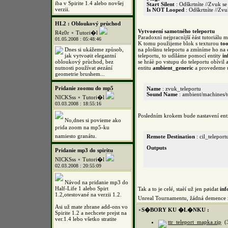
iba v Spirite 1.4 alebo novšej
Start Silent
: Odškrtnìte //Zvuk s
verzii.
Is NOT Looped
: Odškrtnìte //Zvu
HL2 : Obloukový prùchod
Vytvoøení samotného teleportu
R4z0r
Tutori�l
Paradoxnì nejpracnìjší èást tutoriálu 
01.05.2008 : 05:48:46
K tomu použijeme blok s texturou
too
Dnes si ukážeme zpùsob,
na plošinu teleportu a zmìníme ho na 
jak vytvoøit elegantní
teleportu, to udìláme pomocí entity
in
obloukový prùchod, bez
se hráè po vstupu do teleportu obìvil
nutnosti používat øezání
entitu
ambient_generic
a provedeme u 
geometrie brushem...
Pridanie zoomu do mp5
Name
: zvuk_teleportu
Sound Name
: ambient/machines/t
NICKSss
Tutori�l
03.03.2008 : 18:55:16
Posledním krokem bude nastavení ent
No,dnes si povieme ako
prida zoom na mp5-ku
namiesto granátu.
Remote Destination
: cil_teleport
Outputs
Pridanie mp3 do spiritu
NICKSss
Tutori�l
02.03.2008 : 20:55:09
Návod na pridanie mp3 do
Half-Life 1 alebo Spirt
Tak a to je celé, staèí už jen pøidat
inf
1.2,otestované na verzii 1.2.
Unreal Tournamentu, žádná demence z
Asi už mate zbrane add-ons vo
S�BORY KU �L�NKU :
Spirite 1.2 a nechcete prejst na
ver.1.4 lebo všetko stratite
ttr_teleport_mapka.zip
(3