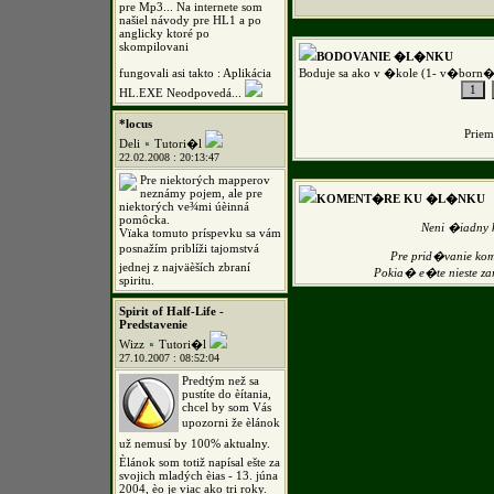
pre Mp3... Na internete som
našiel návody pre HL1 a po
anglicky ktoré po
skompilovani
BODOVANIE �L�NKU
fungovali asi takto : Aplikácia
Boduje sa ako v �kole (1- v�born�
HL.EXE Neodpovedá...
*locus
Prie
Deli
Tutori�l
22.02.2008 : 20:13:47
Pre niektorých mapperov
neznámy pojem, ale pre
KOMENT�RE KU �L�NKU
niektorých ve¾mi úèinná
pomôcka.
Neni �iadny
Vïaka tomuto príspevku sa vám
posnažím priblíži tajomstvá
Pre prid�vanie k
jednej z najväèších zbraní
Pokia� e�te nieste z
spiritu.
Spirit of Half-Life -
Predstavenie
Wizz
Tutori�l
27.10.2007 : 08:52:04
Predtým než sa
pustíte do èítania,
chcel by som Vás
upozorni že èlánok
už nemusí by 100% aktualny.
Èlánok som totiž napísal ešte za
svojich mladých èias - 13. júna
2004, èo je viac ako tri roky.