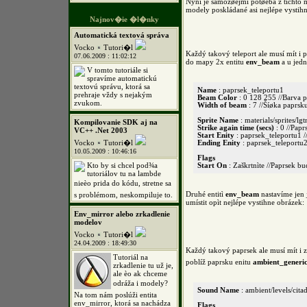
Nyní je samozøejmì potøeba z tìchto mo
modely poskládané asi nejlépe vystihn
Najnov�ie �l�nky
Automatická textová správa
Vocko
Tutori�l
Každý takový teleport ale musí mít i p
07.06.2009 : 11:02:12
do mapy 2x entitu
env_beam
a u jedn
V tomto tutoriále si
spravíme automatickú
textovú správu, ktorá sa
Name
: paprsek_teleportu1
prehraje vždy s nejakým
Beam Color
: 0 128 255 //Barva 
zvukom.
Width of beam
: 7 //Šíøka paprsk
Sprite Name
: materials/sprites/lg
Kompilovanie SDK aj na
Strike again time (secs)
: 0 //Papr
VC++ .Net 2003
Start Enity
: paprsek_teleportu1 /
Vocko
Tutori�l
Ending Enity
: paprsek_teleportu2
10.05.2009 : 10:46:16
Flags
Kto by si chcel pod¾a
Start On
: Zaškrtnìte //Paprsek bu
tutoriálov tu na lambde
nieèo prida do kódu, stretne sa
Druhé entitì
env_beam
nastavíme jen
s problémom, neskompiluje to.
umístit opìt nejlépe vystihne obrázek:
Env_mirror alebo zrkadlenie
modelov
Vocko
Tutori�l
24.04.2009 : 18:49:30
Každý takový paprsek ale musí mít i zv
Tutoriál na
poblíž paprsku enitu
ambient_generi
zrkadlenie tu už je,
ale èo ak chceme
odráža i modely?
Sound Name
: ambient/levels/cit
Na tom nám poslúži entita
env_mirror, ktorá sa nachádza
Flags