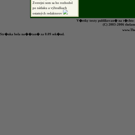
Zverejni som sa ho rozhodol
po nátlaku a výhražkach
ostatných redaktorov
V�etky texty publikovan� na t�chto s
(C) 2003-2006 the
www.Th
Str�nka bola na��tan� za 0.09 sek�nd.