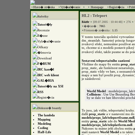
Hlavn� str�nka
Vyh�ad�vanie
Homepage
Registr�cia
Prih
HL2 : Teleport
Rubriky
R4z0r
[09.07.2005 : 10:44:48]
276
Tutori�ly
��tan� :
7065
Recenzie
Priemern� zn�mka :
1.15
R�zne
V tomto tutoriálu spoleènì vytvoøíme t
dm_steamlab. Samotný princip fungov
Vyh�ad�vanie
zvukový efekt, nemusíme používat an
Odkazy
to, chceme si z modelù postavit pìkný 
zvukový efekt, takže pusme se do prá
�lenovia
Download
Sestavení teleportaèního zaøízení
F�RUM
Vložíme do mapy 6x entitu
prop_stat
prop_static, ale funkènost nezaruèuju,
IRC kan�l
prop_static vždy ve høe, z neznamých
IRC web klient
mapy a tam byl použit prop_dynamic)
je následovnì:
GAL�RIA
Tutori�ly na XSI
World Model
: models/props_lab/t
RSS
Collisions
: Use Use Bounding Box
Registr�cia
by se dalo ve høe libovolnì prochá
Diskusn� boardy
To jsou, jak vidíte, teleportaèní kruh
další
prop_static
a v nastavení mu d
The lambda
models/props_lab/teleportframe.mdl
Mapping
entity
prop_static
zde do
World Mod
Modeling
models/props_lab/teleplatform.mdl
.
Coding
Nakonec tu máme ještì zbylou entitu
Half-Life
staèí nastavit
World Model
a to takto: