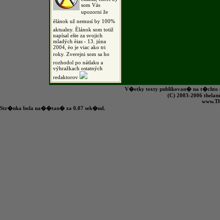
som Vás
upozorni že
èlánok už nemusí by 100%
aktualny. Èlánok som totiž
napísal ešte za svojich
mladých èias - 13. júna
2004, èo je viac ako tri
roky. Zverejni som sa ho
rozhodol po nátlaku a
výhražkach ostatných
redaktorov
V�etky texty publikovan� na t�chto s
(C) 2003-2006 the
www.T
Str�nka bola na��tan� za 0.07 sek�nd.