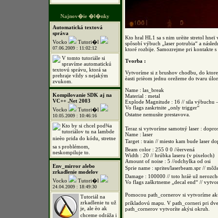
Najnov�ie �l�nky
Automatická textová
správa
Kto hral HL1 sa s nim urèite stretol hne
Vocko
Tutori�l
spôsobí výbuch „laser potrubia“ a násled
07.06.2009 : 11:02:12
ktoré rozbije. Samozrejme pri kontakte s 
V tomto tutoriále si
Tvorba :
spravíme automatickú
textovú správu, ktorá sa
Vytvoríme si z brushov chodbu, do ktore
prehraje vždy s nejakým
èasti prièom jednu orežeme do tvaru úl
zvukom.
Name : las_break
Kompilovanie SDK aj na
Material : metal
VC++ .Net 2003
Explode Magnitude : 16 // sila výbuchu 
Vo flags zaskrtnite „only trigger“
Vocko
Tutori�l
Ostatne nemusíte prestavova.
10.05.2009 : 10:46:16
Kto by si chcel pod¾a
Teraz si vytvoríme samotný laser : dopro
tutoriálov tu na lambde
Name : laser
nieèo prida do kódu, stretne
Target : train // miesto kam bude laser do
sa s problémom,
Beam color : 255 0 0 //èervená
neskompiluje to.
Width : 20 // hrúbka laseru (v pixeloch)
Amount of noise : 5 //odchylka od osi
Env_mirror alebo
Sprie name : sprites/laserbeam.spr // môže 
zrkadlenie modelov
Damage : 100000 // toto hráè už nerozch
Vocko
Tutori�l
Vo flags zaškrtneme „decal end“ // vytvor
24.04.2009 : 18:49:30
Pomocou path_cornerov si vytvoríme akúsi
Tutoriál na
zrkadlenie tu už
príkladovú mapu. V path_corneri pri dver
je, ale èo ak
path_cornerov vytvoríte akýsi okruh.
chceme odráža i