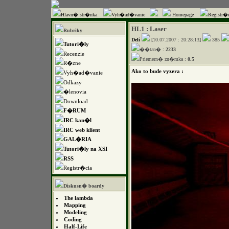
Hlavn� str�nka
Vyh�ad�vanie
Homepage
Registr�c
HL1 : Laser
Rubriky
Deli
[10.07.2007 : 20:28:13]
385
Tutori�ly
��tan� :
2233
Recenzie
Priemern� zn�mka :
0.5
R�zne
Ako to bude vyzera :
Vyh�ad�vanie
Odkazy
�lenovia
Download
F�RUM
IRC kan�l
IRC web klient
GAL�RIA
Tutori�ly na XSI
RSS
Registr�cia
Diskusn� boardy
The lambda
Mapping
Modeling
Coding
Half-Life