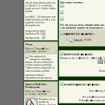
Ešte zopár screenov :
Asi už mate zbrane add-ons
vo Spirite 1.2 a nechcete
prejst na ver.1.4 lebo všetko
stratite
pre Mp3... Na internete som
našiel návody pre HL1 a po
anglicky ktoré po
P.S. Ak som na nieèo zabudol alebo nie 
skompilovani
vaše námietky napíšte do komentárov...
fungovali asi takto :
Aplikácia HL.EXE
S�BORY KU �L�NKU :
Neodpovedá...
laser.zip
(9 kB)
*locus
Deli
Tutori�l
22.02.2008 : 20:13:47
BODOVANIE �L�NKU
Pre niektorých
Boduje sa ako v �kole (1- v�born�, 5
mapperov neznámy
pojem, ale pre niektorých
ve¾mi úèinná pomôcka.
Vïaka tomuto príspevku sa
vám posnažím priblíži
Prie
tajomstvá jednej z
najväèších zbraní spiritu.
Spirit of Half-Life -
KOMENT�RE KU �L�NKU
Predstavenie
Neni �iadny 
Wizz
Tutori�l
27.10.2007 : 08:52:04
Pre prid�vanie k
Predtým než sa
Pokia� e�te nieste z
pustíte do
èítania, chcel by