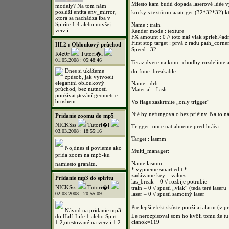
Miesto kam budú dopada laserové lúèe
modely? Na tom nám
poslúži entita env_mirror,
kocky s textúrou aaatriger (32*32*32) k
ktorá sa nachádza iba v
Spirite 1.4 alebo novšej
Name : train
verzii.
Render mode : texture
FX amount : 0 // toto náš vlak sprieh¾ad
First stop target : prvá z radu path_corne
HL2 : Obloukový prùchod
Speed : 32
R4z0r
Tutori�l
01.05.2008 : 05:48:46
Teraz dvere na konci chodby rozdelíme a
Dnes si ukážeme
do func_breakable
zpùsob, jak vytvoøit
elegantní obloukový
Name : drb
prùchod, bez nutnosti
Material : flash
používat øezání geometrie
brushem...
Vo flags zaskrtnite „only trigger“
Niè by nefungovalo bez príèiny. Na to n
Pridanie zoomu do mp5
NICKSss
Tutori�l
Trigger_once natiahneme pred hráèa:
03.03.2008 : 18:55:16
Target : lasmm
No,dnes si povieme ako
Multi_manager:
prida zoom na mp5-ku
Name lasmm
namiesto granátu.
* vypneme smart edit *
zadávame key – values
Pridanie mp3 do spiritu
las_break – 0 // rozbije potrubie
NICKSss
Tutori�l
train – 0 // spustí „vlak“ (teda terè laseru
02.03.2008 : 20:55:09
laser – 0 // spustí samotný laser
Pre lepší efekt skúste použi aj alarm (v p
Návod na pridanie mp3
Le nerozpisoval som ho kvôli tomu že tu 
do Half-Life 1 alebo Spirt
clanok=119
1.2,otestované na verzii 1.2.