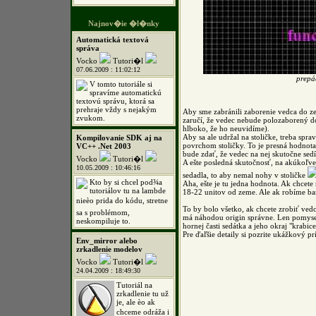
Najnov�ie �l�nky
Automatická textová
správa
Vocko
Tutori�l
07.06.2009 : 11:02:12
prepáč
V tomto tutoriále si
spravíme automatickú
textovú správu, ktorá sa
prehraje vždy s nejakým
Aby sme zabránili zaborenie vedca do ze
zvukom.
zaručí, že vedec nebude polozaborený do
hlboko, že ho neuvidíme).
Aby sa ale udržal na stoličke, treba spr
Kompilovanie SDK aj na
povrchom stoličky. To je presná hodnot
VC++ .Net 2003
bude zdať, že vedec na nej skutočne sedí
Vocko
Tutori�l
A ešte posledná skutočnosť, na akúkoľv
10.05.2009 : 10:46:16
sedadla, to aby nemal nohy v stoličke
Kto by si chcel pod¾a
Aha, ešte je tu jedna hodnota. Ak chcete
tutoriálov tu na lambde
18-22 unitov od zeme. Ale ak robíme bar
nieèo prida do kódu, stretne
To by bolo všetko, ak chcete zrobiť vedc
sa s problémom,
má náhodou origin správne. Len pomysel
neskompiluje to.
hornej časti sedátka a jeho okraj "krabi
Pre ďaľšie detaily si pozrite ukážkový pr
Env_mirror alebo
zrkadlenie modelov
Vocko
Tutori�l
24.04.2009 : 18:49:30
Tutoriál na
zrkadlenie tu už
je, ale èo ak
chceme odráža i