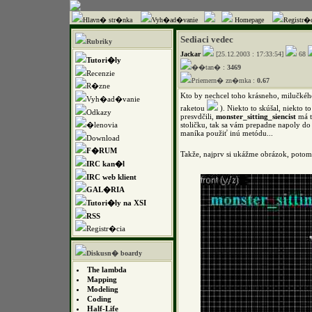
Hlavn� str�nka
Vyh�ad�vanie
Homepage
Registr�c
Sediaci vedec
Rubriky
Jackar
[25.12.2003 : 17:33:54]
68
Tutori�ly
��tan� :
3469
Recenzie
Priemern� zn�mka :
0.67
R�zne
Kto by nechcel toho krásneho, milučkého 
Vyh�ad�vanie
raketou
). Niekto to skúšal, niekto to
Odkazy
presvdčili,
monster_sitting_siencist
má t
�lenovia
stoličku, tak sa vám prepadne napoly do
maníka použiť inú metódu...
Download
F�RUM
Takže, najprv si ukážme obrázok, potom
IRC kan�l
IRC web klient
GAL�RIA
Tutori�ly na XSI
RSS
Registr�cia
Diskusn� boardy
The lambda
Mapping
Modeling
Coding
Half-Life