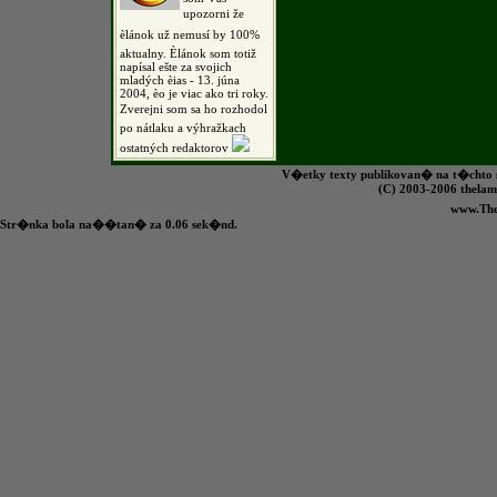
upozorni že
èlánok už nemusí by 100%
aktualny. Èlánok som totiž
napísal ešte za svojich
mladých èias - 13. júna
2004, èo je viac ako tri roky.
Zverejni som sa ho rozhodol
po nátlaku a výhražkach
ostatných redaktorov
V�etky texty publikovan� na t�chto s
(C) 2003-2006 the
www.Th
Str�nka bola na��tan� za 0.06 sek�nd.