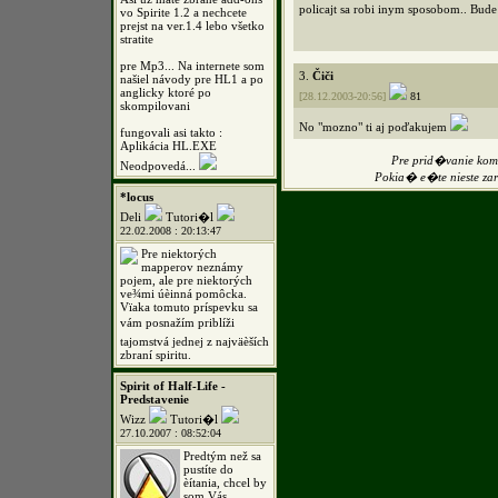
policajt sa robi inym sposobom.. Bude 
vo Spirite 1.2 a nechcete
prejst na ver.1.4 lebo všetko
stratite
pre Mp3... Na internete som
3.
Čiči
našiel návody pre HL1 a po
anglicky ktoré po
[28.12.2003-20:56]
81
skompilovani
No "mozno" ti aj poďakujem
fungovali asi takto :
Aplikácia HL.EXE
Pre prid�vanie k
Neodpovedá...
Pokia� e�te nieste z
*locus
Deli
Tutori�l
22.02.2008 : 20:13:47
Pre niektorých
mapperov neznámy
pojem, ale pre niektorých
ve¾mi úèinná pomôcka.
Vïaka tomuto príspevku sa
vám posnažím priblíži
tajomstvá jednej z najväèších
zbraní spiritu.
Spirit of Half-Life -
Predstavenie
Wizz
Tutori�l
27.10.2007 : 08:52:04
Predtým než sa
pustíte do
èítania, chcel by
som Vás