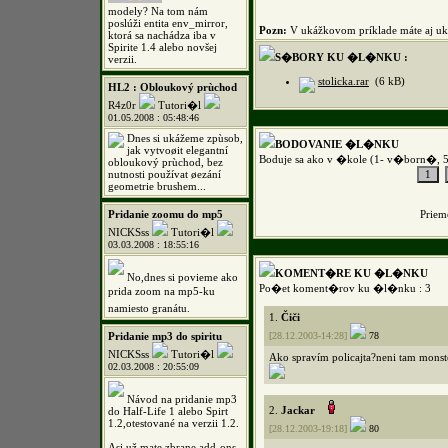
modely? Na tom nám
poslúži entita env_mirror,
Pozn:
V ukážkovom príklade máte aj uká
ktorá sa nachádza iba v
Spirite 1.4 alebo novšej
S�BORY KU �L�NKU :
verzii.
stolicka.rar
(6 kB)
HL2 : Obloukový prùchod
R4z0r
Tutori�l
01.05.2008 : 05:48:46
Dnes si ukážeme zpùsob,
BODOVANIE �L�NKU
jak vytvoøit elegantní
Boduje sa ako v �kole (1- v�born�, 
obloukový prùchod, bez
nutnosti používat øezání
geometrie brushem...
Pridanie zoomu do mp5
Prie
NICKSss
Tutori�l
03.03.2008 : 18:55:16
KOMENT�RE KU �L�NKU
No,dnes si povieme ako
Po�et koment�rov ku �l�nku : 3
prida zoom na mp5-ku
namiesto granátu.
1.
Čiči
Pridanie mp3 do spiritu
[28.12.2003-14:28]
78
NICKSss
Tutori�l
Ako spravím policajta?neni tam monst
02.03.2008 : 20:55:09
Návod na pridanie mp3
2.
Jackar
do Half-Life 1 alebo Spirt
1.2,otestované na verzii 1.2.
[28.12.2003-19:18]
80
Asi už mate zbrane add-ons