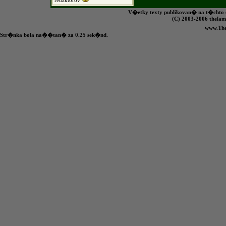
redaktorov
V�etky texty publikovan� na t�chto s
(C) 2003-2006 the
www.Th
Str�nka bola na��tan� za 0.25 sek�nd.