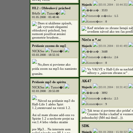
Majacik
[03.01.2004 : 10:44:35]
HL2 : Obloukový prùchod
��tan� :
3533
R4z0r
Tutori�l
Priemern� zn�mka :
1.5
01.05.2008 : 05:48:46
Koment�rov :
0
Dnes si ukážeme zpùsob,
jak vytvoøit elegantní
Keď strielate zo zbrane lietajú n
obloukový prùchod, bez
uvediem návod ako ten čas predĺ
nutnosti používat øezání
geometrie brushem...
Niečo o *.sc
Pridanie zoomu do mp5
Majacik
[03.01.2004 : 10:41:49]
NICKSss
Tutori�l
��tan� :
3448
03.03.2008 : 18:55:16
Priemern� zn�mka :
2.6
Koment�rov :
0
No,dnes si povieme ako
prida zoom na mp5-ku namiesto
Vo VALVE v Half-Life sa nachá
súbory s „názvom zbrane.sc“ .
granátu.
AK47
Pridanie mp3 do spiritu
NICKSss
Tutori�l
Majacik
[03.01.2004 : 10:31:41]
02.03.2008 : 20:55:09
��tan� :
3892
Priemern� zn�mka :
2.5
Návod na pridanie mp3 do
Half-Life 1 alebo Spirt
Koment�rov :
9
1.2,otestované na verzii 1.2.
Tak teraz si povieme ako pridať 
Counter-Strike s kadiaľ si vezm
Asi už mate zbrane add-ons vo
jednoduchý (M4 má tlmič...)).
Spirite 1.2 a nechcete prejst na
ver.1.4 lebo všetko stratite
SDK
pre Mp3... Na internete som
Majacik
[01.01.2004 : 15:30:32]
našiel návody pre HL1 a po