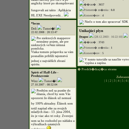
anglicky ktoré po skompilovani
��tan� :
3657
fungovali asi takto : Aplikácia
Priemern� zn�mka :
0.8
HL.EXE Neodpovedá...
Koment�rov :
4
Niečo o tom ako spracovať SDK a
*locus
Deli
Tutori�l
Unikajúci plyn
22.02.2008 : 20:13:47
Dragoo
[28.12.2003 : 16:22:10]
Pre niektorých mapperov
neznámy pojem, ale pre
��tan� :
3743
niektorých ve¾mi úèinná
Priemern� zn�mka :
1
pomôcka.
Vïaka tomuto príspevku sa vám
Koment�rov :
5
posnažím priblíži tajomstvá
V tomto tutoriále sa naučíte vytv
jednej z najväèších zbraní
vypína a zapína.
spiritu.
� Predch�dzaj�ca strana
Spirit of Half-Life -
Predstavenie
Zobraze
|
1
|
2
|
3
|
4
|
5
|
6
Wizz
Tutori�l
27.10.2007 : 08:52:04
Predtým než sa pustíte do
èítania, chcel by som Vás
upozorni že èlánok už nemusí
by 100% aktualny. Èlánok som
totiž napísal ešte za svojich
mladých èias - 13. júna 2004,
èo je viac ako tri roky. Zverejni
som sa ho rozhodol po nátlaku a
výhražkach ostatných