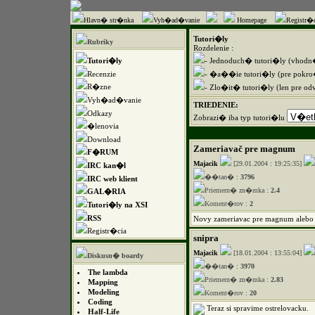
Hlavn� str�nka
Vyh�ad�vanie
Homepage
Registr�c
Tutori�ly
Rubriky
Rozdelenie :
Tutori�ly
- Jednoduch� tutori�ly (vhod
Recenzie
- �a��ie tutori�ly (pre pokr
R�zne
- Zlo�it� tutori�ly (len pre od
Vyh�ad�vanie
TRIEDENIE:
Odkazy
Zobrazi� iba typ tutori�lu
�lenovia
Download
Zameriavač pre magnum
F�RUM
Majacik
[29.01.2004 : 19:25:35]
IRC kan�l
��tan� :
3796
IRC web klient
Priemern� zn�mka :
2.4
GAL�RIA
Koment�rov :
2
Tutori�ly na XSI
RSS
Novy zameriavac pre magnum alebo 
Registr�cia
snipra
Majacik
[18.01.2004 : 13:55:04]
Diskusn� boardy
��tan� :
3970
The lambda
Priemern� zn�mka :
2.83
Mapping
Modeling
Koment�rov :
20
Coding
Teraz si spravime ostrelovacku.
Half-Life