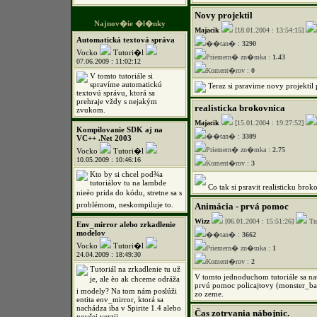
Novy projektil
Najnov�ie �l�nky
Majacik
[18.01.2004 : 13:54:15]
Automatická textová správa
��tan� :
3290
Vocko
Tutori�l
Priemern� zn�mka :
1.43
07.06.2009 : 11:02:12
Koment�rov :
0
V tomto tutoriále si
spravíme automatickú
Teraz si psravime novy projektil 
textovú správu, ktorá sa
prehraje vždy s nejakým
realisticka brokovnica
zvukom.
Majacik
[15.01.2004 : 19:27:52]
Kompilovanie SDK aj na
��tan� :
3309
VC++ .Net 2003
Priemern� zn�mka :
2.75
Vocko
Tutori�l
10.05.2009 : 10:46:16
Koment�rov :
3
Kto by si chcel pod¾a
tutoriálov tu na lambde
Co tak si psravit realisticku bro
nieèo prida do kódu, stretne sa s
problémom, neskompiluje to.
Animácia - prvá pomoc
Wizz
[06.01.2004 : 15:51:26]
Tu
Env_mirror alebo zrkadlenie
modelov
��tan� :
3662
Vocko
Tutori�l
Priemern� zn�mka :
1
24.04.2009 : 18:49:30
Koment�rov :
2
Tutoriál na zrkadlenie tu už
V tomto jednoduchom tutoriále sa nau
je, ale èo ak chceme odráža
prvú pomoc policajtovy (monster_bar
i modely? Na tom nám poslúži
zo zeme.
entita env_mirror, ktorá sa
nachádza iba v Spirite 1.4 alebo
Čas zotrvania nábojnic.
novšej verzii.