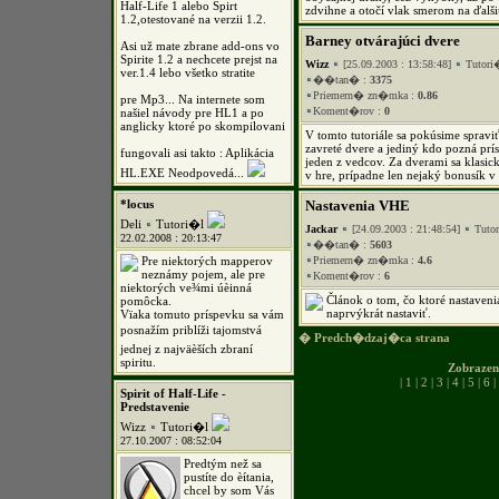
Half-Life 1 alebo Spirt
zdvihne a otočí vlak smerom na ďalši
1.2,otestované na verzii 1.2.
Barney otvárajúci dvere
Asi už mate zbrane add-ons vo
Spirite 1.2 a nechcete prejst na
Wizz
[25.09.2003 : 13:58:48]
Tutori
ver.1.4 lebo všetko stratite
��tan� :
3375
Priemern� zn�mka :
0.86
pre Mp3... Na internete som
Koment�rov :
0
našiel návody pre HL1 a po
anglicky ktoré po skompilovani
V tomto tutoriále sa pokúsime spravi
zavreté dvere a jediný kdo pozná prí
fungovali asi takto : Aplikácia
jeden z vedcov. Za dverami sa klasic
HL.EXE Neodpovedá...
v hre, prípadne len nejaký bonusík 
*locus
Nastavenia VHE
Deli
Tutori�l
Jackar
[24.09.2003 : 21:48:54]
Tuto
22.02.2008 : 20:13:47
��tan� :
5603
Pre niektorých mapperov
Priemern� zn�mka :
4.6
neznámy pojem, ale pre
Koment�rov :
6
niektorých ve¾mi úèinná
Článok o tom, čo ktoré nastaveni
pomôcka.
naprvýkrát nastaviť.
Vïaka tomuto príspevku sa vám
posnažím priblíži tajomstvá
� Predch�dzaj�ca strana
jednej z najväèších zbraní
spiritu.
Zobraze
|
1
|
2
|
3
|
4
|
5
|
6
|
Spirit of Half-Life -
Predstavenie
Wizz
Tutori�l
27.10.2007 : 08:52:04
Predtým než sa
pustíte do èítania,
chcel by som Vás