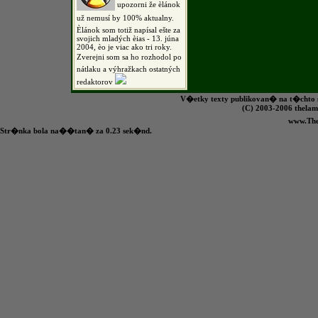
upozorni že èlánok
už nemusí by 100% aktualny.
Èlánok som totiž napísal ešte za
svojich mladých èias - 13. júna
2004, èo je viac ako tri roky.
Zverejni som sa ho rozhodol po
nátlaku a výhražkach ostatných
redaktorov
V�etky texty publikovan� na t�chto s
(C) 2003-2006 the
www.Th
Str�nka bola na��tan� za 0.23 sek�nd.