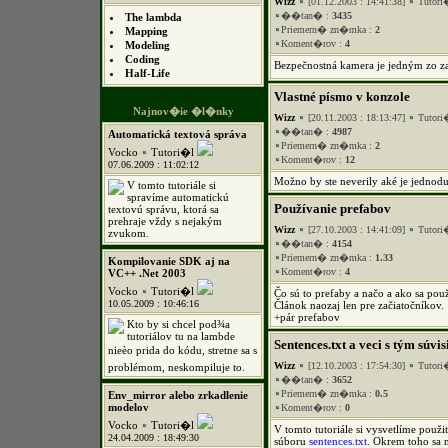
Wizz
[01.12.2003 : 14:41:38]
Tutori
��tan� :
3435
The lambda
Priemern� zn�mka :
2
Mapping
Koment�rov :
4
Modeling
Coding
Bezpečnostná kamera je jedným zo z
Half-Life
Vlastné písmo v konzole
Najnov�ie �l�nky
Wizz
[20.11.2003 : 18:13:47]
Tutori
��tan� :
4987
Automatická textová správa
Priemern� zn�mka :
2
Vocko
Tutori�l
Koment�rov :
12
07.06.2009 : 11:02:12
Možno by ste neverily aké je jednod
V tomto tutoriále si
spravíme automatickú
Používanie prefabov
textovú správu, ktorá sa
prehraje vždy s nejakým
Wizz
[27.10.2003 : 14:41:09]
Tutori
zvukom.
��tan� :
4154
Priemern� zn�mka :
1.33
Kompilovanie SDK aj na
Koment�rov :
4
VC++ .Net 2003
Vocko
Tutori�l
Čo sú to prefaby a načo a ako sa pou
10.05.2009 : 10:46:16
Článok naozaj len pre začiatočníkov.
+pár prefabov
Kto by si chcel pod¾a
tutoriálov tu na lambde
Sentences.txt a veci s tým súvis
nieèo prida do kódu, stretne sa s
Wizz
[12.10.2003 : 17:54:30]
Tutori
problémom, neskompiluje to.
��tan� :
3652
Priemern� zn�mka :
0.5
Env_mirror alebo zrkadlenie
modelov
Koment�rov :
0
Vocko
Tutori�l
V tomto tutoriále si vysvetlíme použit
24.04.2009 : 18:49:30
súboru
sentences.txt
. Okrem toho sa 