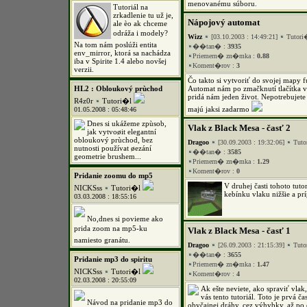
menovanému súboru.
Tutoriál na
zrkadlenie tu už je,
Nápojový automat
ale èo ak chceme
odráža i modely?
Wizz
[03.10.2003 : 14:49:21]
Tutori
Na tom nám poslúži entita
��tan� :
3935
env_mirror, ktorá sa nachádza
Priemern� zn�mka :
0.88
iba v Spirite 1.4 alebo novšej
Koment�rov :
3
verzii.
Čo takto si vytvoriť do svojej mapy
HL2 : Obloukový prùchod
Automat nám po zmačknutí tlačítka v
pridá nám jeden život. Nepotrebujete
R4z0r
Tutori�l
majú jaksi zadarmo
01.05.2008 : 05:48:46
Dnes si ukážeme zpùsob,
Vlak z Black Mesa - časť 2
jak vytvoøit elegantní
obloukový prùchod, bez
Dragoo
[30.09.2003 : 19:32:06]
Tuto
nutnosti používat øezání
��tan� :
3585
geometrie brushem...
Priemern� zn�mka :
1.29
Koment�rov :
0
Pridanie zoomu do mp5
V druhej časti tohoto tutor
NICKSss
Tutori�l
kebínku vlaku nižšie a prí
03.03.2008 : 18:55:16
No,dnes si povieme ako
prida zoom na mp5-ku
Vlak z Black Mesa - časť 1
namiesto granátu.
Dragoo
[26.09.2003 : 21:15:39]
Tuto
��tan� :
3655
Pridanie mp3 do spiritu
Priemern� zn�mka :
1.47
NICKSss
Tutori�l
Koment�rov :
4
02.03.2008 : 20:55:09
Ak ešte neviete, ako spraviť vlak, 
vás tento tutoriál. Toto je prvá ča
Návod na pridanie mp3 do
obyčajnej dráhy, cez výhybky, až po o