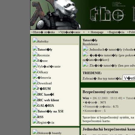
Hlavn� str�nka
Vyh�ad�vanie
Homepage
Registr�cia
Prih
Tutori�ly
Rubriky
Rozdelenie :
Tutori�ly
- Jednoduch� tutori�ly (vhod
Recenzie
- �a��ie tutori�ly (pre pokro
za�iato�n�kov)
R�zne
- Zlo�it� tutori�ly (len pre od
Vyh�ad�vanie
Odkazy
TRIEDENIE:
�lenovia
Zobrazi� iba typ tutori�lu
Download
F�RUM
Bezpečnostný systém
IRC kan�l
Wizz
[06.12.2003 : 19:11:49]
Tutori
IRC web klient
��tan� :
3671
GAL�RIA
Priemern� zn�mka :
0.75
Koment�rov :
5
Tutori�ly na XSI
RSS
Spravíme si bezpečnostný systém, na
bezpečnostnú kartu.
Registr�cia
Jednoduchá bezpečnostná kam
Diskusn� boardy